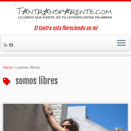
El tantra esta floreciendo en mi
Saltar
al
Inicio
»
somos libres
contenido
somos libres