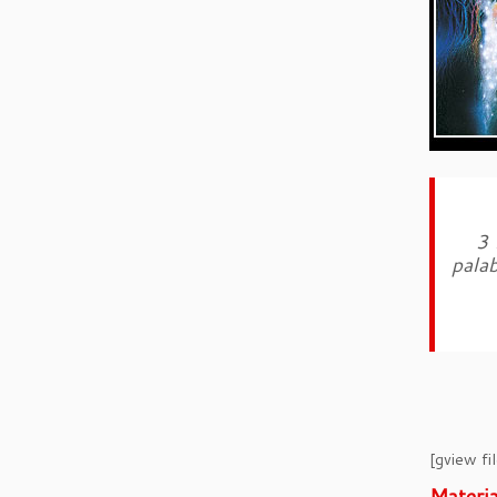
3 
palab
[gview f
Materia