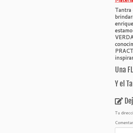
Tantra 
brindar
enriqu
estamo
VERDAD
conoci
PRACTI
inspira
Una FL
Y el T
De
Tu direcc
Comenta