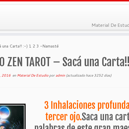
Material De Estu
na Carta!! :-) 1 2 3 -Namasté
 ZEN TAROT – Sacá una Carta!!
o, 2016
en
Material De Estudio
por
admin
(actualizado hace 3252 dias)
3 Inhalaciones profunda
tercer ojo.
Saca una cart
palabras de este gran maes