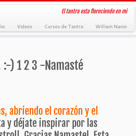
El tantra esta floreciendo en mi
dio
Videos
Cursos de Tantra
William Nanio
 :-) 1 2 3 -Namasté
s, abriendo el corazón y el
a y déjate inspirar por las
tro!!. Gracias Namaste!. Esta