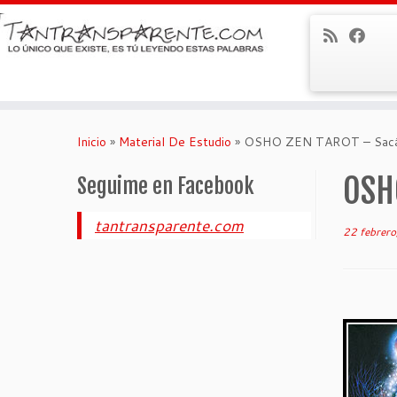
Saltar
al
Inicio
»
Material De Estudio
»
OSHO ZEN TAROT – Sacá u
contenido
OSHO
Seguime en Facebook
tantransparente.com
22 febrer